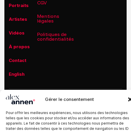
CGV
Portraits
Mentions
Artistes
légales
Vidéos
Politiques de
confidentialités
À propos
Contact
English
Gérer le consentement
© 2026 |
Alex Annen
| Artisan de l’image |
Tous droits réservés.
Pour offrir les meilleures expériences, nous utilisons des technologies
telles que les cookies pour stocker et/ou accéder aux informations des
appareils. Le fait de consentir à ces technologies nous permettra de
traiter des données telles que le comportement de navigation ou les ID